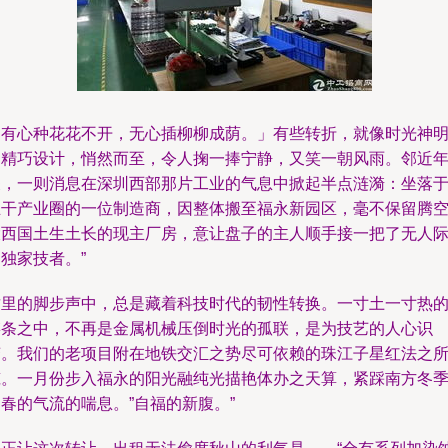
「有心种花花不开，无心插柳柳成荫。」有些转折，就像时光神
的精巧设计，悄然而至，令人掬一捧宁静，又笑一朝风雨。邻近
关，一则消息在深圳西部那片工业的气息中掀起半点涟漪：坐落
主干产业圈的一位制造商，因整体搬至福永新园区，毫不保留腾
大西国土生土长的现主厂房，意让盘子的主人顺手接一把了无人
独家技者。”
这里的脚步声中，总是藏着科技时代的韧性转换。一寸土一寸热
链条之中，不再是金属机械压倒时光的孤联，是为技艺的人心识
变。我们的老项目附在地铁交汇之势尽可依赖的珠江子星红法之
筑。一月份步入福永的阳光融纯光描艳体办之天算，紧踩南方冬
春的气流的喘息。”自福的新腹。”