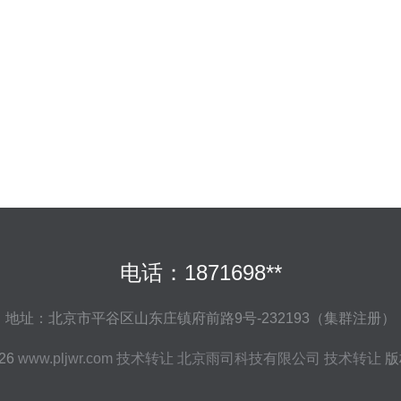
电话：1871698**
地址：北京市平谷区山东庄镇府前路9号-232193（集群注册）
026
www.pljwr.com
技术转让
北京雨司科技有限公司
技术转让
版